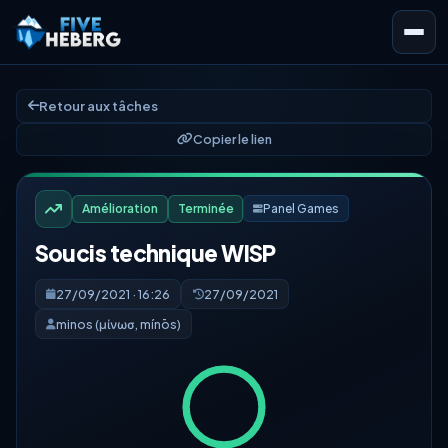
Retour aux tâches
Copier le lien
Amélioration
Terminée
Panel Games
Soucis technique WISP
27/09/2021 · 16:26
27/09/2021
minos (μίνωσ, mínōs)