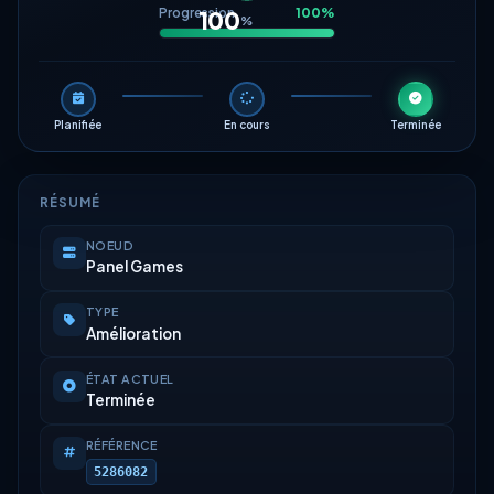
Progression
100%
100
%
Planifiée
En cours
Terminée
RÉSUMÉ
NOEUD
Panel Games
TYPE
Amélioration
ÉTAT ACTUEL
Terminée
RÉFÉRENCE
5286082