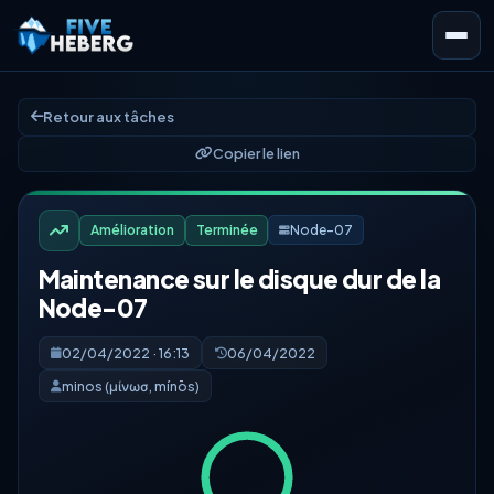
Retour aux tâches
Copier le lien
Amélioration
Terminée
Node-07
Maintenance sur le disque dur de la
Node-07
02/04/2022 · 16:13
06/04/2022
minos (μίνωσ, mínōs)